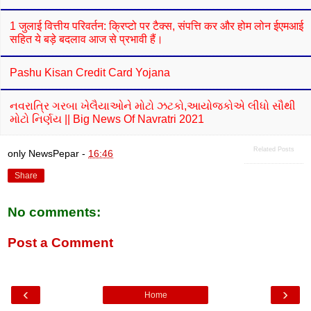
1 जुलाई वित्तीय परिवर्तन: क्रिप्टो पर टैक्स, संपत्ति कर और होम लोन ईएमआई
सहित ये बड़े बदलाव आज से प्रभावी हैं।
Pashu Kisan Credit Card Yojana
નવરાત્રિ ગરબા ખેલૈયાઓને મોટો ઝટકો,આયોજકોએ લીધો સૌથી
મોટો નિર્ણય || Big News Of Navratri 2021
Related Posts
only NewsPepar
-
16:46
Share
No comments:
Post a Comment
‹
›
Home