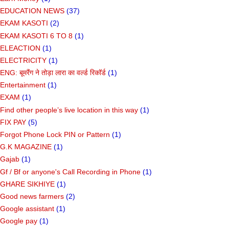
EDUCATION NEWS
(37)
EKAM KASOTI
(2)
EKAM KASOTI 6 TO 8
(1)
ELEACTION
(1)
ELECTRICITY
(1)
ENG: बूमरैंग ने तोड़ा लारा का वर्ल्ड रिकॉर्ड
(1)
Entertainment
(1)
EXAM
(1)
Find other people’s live location in this way
(1)
FIX PAY
(5)
Forgot Phone Lock PIN or Pattern
(1)
G.K MAGAZINE
(1)
Gajab
(1)
Gf ​​/ Bf or anyone's Call Recording in Phone
(1)
GHARE SIKHIYE
(1)
Good news farmers
(2)
Google assistant
(1)
Google pay
(1)