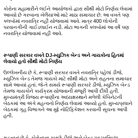
કોરોના મહામારીને લઈને આયોજકો દ્વારા સૌથી મોટો નિર્ણય લેવામાં
આવ્યો છે ગરબાના ખેલૈયાઓ માટે માઠા સમાચાર છે. આ વખતે પણ
ક્લબોમાં નવરાત્રિ નહીં યોજવામાં આવે. માત્ર 400 લોકોની
પરવાનગીની ગાઈડલાઈન નડી. મોટા ભાગની ક્લબોમાં આ વર્ષે પણ
નવરાત્રિ યોજવામાં નહીં આવે.
રૂપાણી સરકાર વખતે DJ-મ્યુઝિક બેન્ડ અને ગાયકોના હિતમાં
લેવાયો હતો સૌથી મોટો નિર્ણય
ઉલ્લેખનીય છે કે, રૂપાણી સરકાર વખતે નવરાત્રિ પહેલાં ડીજે,
મ્યુઝિક બેન્ડ તેમજ ગાયકો માટે સૌથી મોટા અને રાહતના સમાચાર
સામે આવ્યાં હતાં. જે-તે સમયે રૂપાણી સરકારે ડીજે, મ્યુઝિક બેન્ડ
તેમજ ગાયકોને કાર્યક્રમ યોજવાની મંજૂરી આપી દીધી હતી.
મુખ્યમંત્રી વિજય રૂપાણીના અધ્યક્ષસ્થાને મળેલી કેબિનેટની
બેઠકમાં આ અંગે મહત્વનો નિર્ણય લેવામાં આવ્યો હતો. મુખ્યપ્રધાને
બેઠકમાં ગૃહ વિભાગને આ મુદ્દે નોટિફિકેશન કરવાની સૂચના આપી
હતી.
મહત્વનું છે કે, કોરોનાના કારણે ડીજે અને બેન્ડ પર પ્રતિબંધ