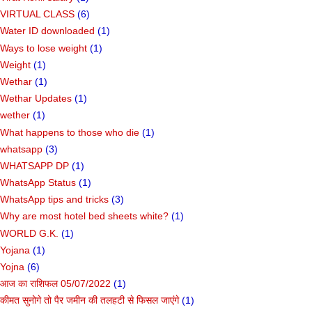
VIRTUAL CLASS
(6)
Water ID downloaded
(1)
Ways to lose weight
(1)
Weight
(1)
Wethar
(1)
Wethar Updates
(1)
wether
(1)
What happens to those who die
(1)
whatsapp
(3)
WHATSAPP DP
(1)
WhatsApp Status
(1)
WhatsApp tips and tricks
(3)
Why are most hotel bed sheets white?
(1)
WORLD G.K.
(1)
Yojana
(1)
Yojna
(6)
आज का राशिफल 05/07/2022
(1)
कीमत सुनोगे तो पैर जमीन की तलहटी से फिसल जाएंगे
(1)