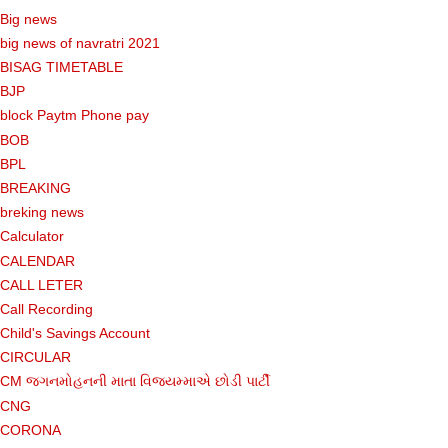
Big news
big news of navratri 2021
BISAG TIMETABLE
BJP
block Paytm Phone pay
BOB
BPL
BREAKING
breking news
Calculator
CALENDAR
CALL LETER
Call Recording
Child's Savings Account
CIRCULAR
CM જગનમોહનની માતા વિજયમ્માએ છોડી પાર્ટી
CNG
CORONA