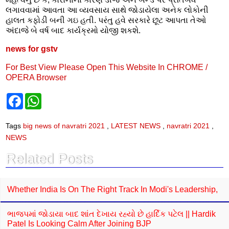
લગાવવામાં આવતા આ વ્યવસાય સાથે જોડાયેલા અનેક લોકોની
હાલત કફોડી બની ગઇ હતી. પરંતુ હવે સરકારે છૂટ આપતા તેઓ
અંદાજે બે વર્ષ બાદ કાર્યક્રમો યોજી શકશે.
news for gstv
For Best View Please Open This Website In CHROME /
OPERA Browser
F
W
a
h
c
a
e
t
Tags
big news of navratri 2021
,
LATEST NEWS
,
navratri 2021
,
b
s
NEWS
o
A
o
p
k
p
Related Posts
Whether India Is On The Right Track In Modi's Leadership,
ભાજપમાં જોડાયા બાદ શાંત દેખાય રહ્યો છે હાર્દિક પટેલ || Hardik
Patel Is Looking Calm After Joining BJP