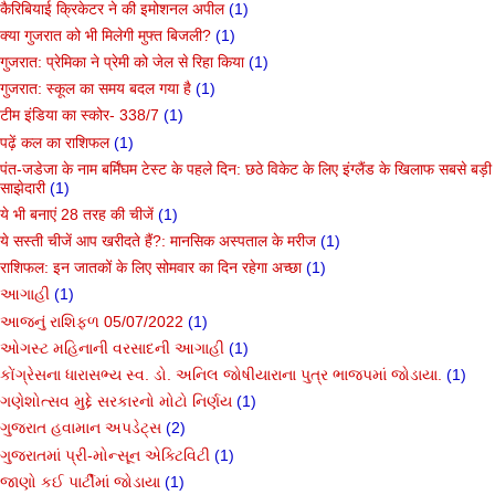
कैरिबियाई क्रिकेटर ने की इमोशनल अपील
(1)
क्या गुजरात को भी मिलेगी मुफ्त बिजली?
(1)
गुजरात: प्रेमिका ने प्रेमी को जेल से रिहा किया
(1)
गुजरात: स्कूल का समय बदल गया है
(1)
टीम इंडिया का स्कोर- 338/7
(1)
पढ़ें कल का राशिफल
(1)
पंत-जडेजा के नाम बर्मिंघम टेस्ट के पहले दिन: छठे विकेट के लिए इंग्लैंड के खिलाफ सबसे बड़ी
साझेदारी
(1)
ये भी बनाएं 28 तरह की चीजें
(1)
ये सस्ती चीजें आप खरीदते हैं?: मानसिक अस्पताल के मरीज
(1)
राशिफल: इन जातकों के लिए सोमवार का दिन रहेगा अच्छा
(1)
આગાહી
(1)
આજનું રાશિફળ 05/07/2022
(1)
ઓગસ્ટ મહિનાની વરસાદની આગાહી
(1)
કોંગ્રેસના ધારાસભ્ય સ્વ. ડો. અનિલ જોષીયારાના પુત્ર ભાજપમાં જોડાયા.
(1)
ગણેશોત્સવ મુદ્દે સરકારનો મોટો નિર્ણય
(1)
ગુજરાત હવામાન અપડેટ્સ
(2)
ગુજરાતમાં પ્રી-મોન્સૂન એક્ટિવિટી
(1)
જાણો કઈ પાર્ટીમાં જોડાયા
(1)