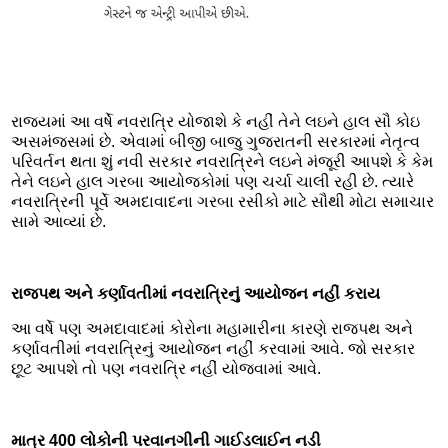
રાજ્યમાં આ વર્ષે નવરાત્રિ યોજાશે કે નહીં તેને લઇને હાલ સૌ કોઇ
અસમંજસમાં છે. એવામાં બીજી બાજુ ગુજરાતની સરકારમાં નેતૃત્વ
પરિવર્તન થતા શું નવી સરકાર નવરાત્રિને લઇને મંજૂરી આપશે કે કેમ
તેને લઇને હાલ ગરબા આયોજકોમાં પણ ચર્ચા ચાલી રહી છે. ત્યારે
નવરાત્રિની પૂર્વે અમદાવાદના ગરબા રસીકો માટે સૌથી મોટા સમાચાર
સામે આવ્યાં છે.
રાજપથ અને કર્ણાવતીમાં નવરાત્રિનું આયોજન નહીં કરાય
આ વર્ષે પણ અમદાવાદમાં કોરોના મહામારીના કારણે રાજપથ અને
કર્ણાવતીમાં નવરાત્રિનું આયોજન નહીં કરવામાં આવે. જો સરકાર
છૂટ આપશે તો પણ નવરાત્રિ નહીં યોજવામાં આવે.
માત્ર 400 લોકોની પરવાનગીની ગાઈડલાઈન નડી