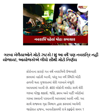
ગરબા ખેલૈયાઓને મોટો ઝટકો / શું આ વર્ષે પણ નવરાત્રિ નહીં
યોજાય!, આયોજકોએ લીધો સૌથી મોટો નિર્ણય