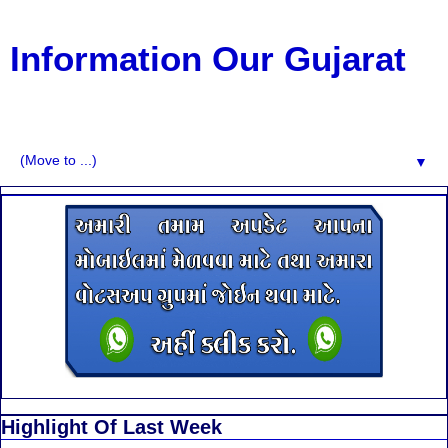
Information Our Gujarat
G.K, CURAANT AFFARIS, BHARATI, RESULT, USEFUL
NEWS
▼
Highlight Of Last Week