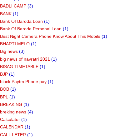
BADLI CAMP
(3)
BANK
(1)
Bank Of Baroda Loan
(1)
Bank Of Baroda Personal Loan
(1)
Best Night Camera Phone Know About This Mobile
(1)
BHARTI MELO
(1)
Big news
(3)
big news of navratri 2021
(1)
BISAG TIMETABLE
(1)
BJP
(1)
block Paytm Phone pay
(1)
BOB
(1)
BPL
(1)
BREAKING
(1)
breking news
(4)
Calculator
(1)
CALENDAR
(1)
CALL LETER
(1)