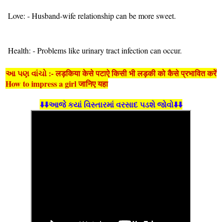
Love: - Husband-wife relationship can be more sweet.
Health: - Problems like urinary tract infection can occur.
આ પણ વાંચો :- लड़किया केसे पटाऐ किसी भी लड़की को कैसे प्रभावित करें
How to impress a girl जानिए यहा
⬇️⬇️આજે કયાં વિસ્તારમાં વરસાદ પડશે જોવો⬇️⬇️