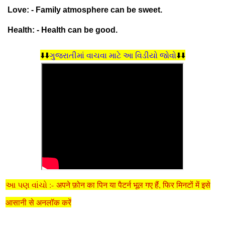
Love: - Family atmosphere can be sweet.
Health: - Health can be good.
⬇️⬇️
ગુજરાતીમાં વાચવા માટે આ વિડીયો જોવો
⬇️⬇️
આ પણ વાંચો :- अपने फ़ोन का पिन या पैटर्न भूल गए हैं, फिर मिनटों में इसे
आसानी से अनलॉक करें