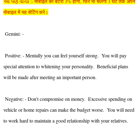
આ પણ વાંચો :- मोबाइल की बैटरी 3% होगी, फिर भी चलेगी 3 घंटे तक अपने
मोबाइल में यह सेटिंग करे।
Gemini: -
Positive: - Mentally you can feel yourself strong. You will pay
special attention to whitening your personality. Beneficial plans
will be made after meeting an important person.
Negative: - Don't compromise on money. Excessive spending on
vehicle or home repairs can make the budget worse. You will need
to work hard to maintain a good relationship with your relatives.