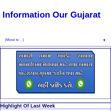
Information Our Gujarat
G.K, CURAANT AFFARIS, BHARATI, RESULT, USEFUL
NEWS
▼
Highlight Of Last Week