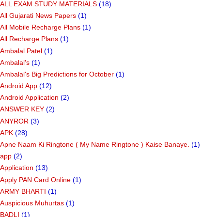
ALL EXAM STUDY MATERIALS
(18)
All Gujarati News Papers
(1)
All Mobile Recharge Plans
(1)
All Recharge Plans
(1)
Ambalal Patel
(1)
Ambalal's
(1)
Ambalal's Big Predictions for October
(1)
Android App
(12)
Android Application
(2)
ANSWER KEY
(2)
ANYROR
(3)
APK
(28)
Apne Naam Ki Ringtone ( My Name Ringtone ) Kaise Banaye.
(1)
app
(2)
Application
(13)
Apply PAN Card Online
(1)
ARMY BHARTI
(1)
Auspicious Muhurtas
(1)
BADLI
(1)