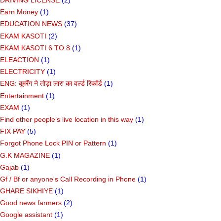
DRIVING LICENSE
(2)
Earn Money
(1)
EDUCATION NEWS
(37)
EKAM KASOTI
(2)
EKAM KASOTI 6 TO 8
(1)
ELEACTION
(1)
ELECTRICITY
(1)
ENG: बूमरैंग ने तोड़ा लारा का वर्ल्ड रिकॉर्ड
(1)
Entertainment
(1)
EXAM
(1)
Find other people’s live location in this way
(1)
FIX PAY
(5)
Forgot Phone Lock PIN or Pattern
(1)
G.K MAGAZINE
(1)
Gajab
(1)
Gf ​​/ Bf or anyone's Call Recording in Phone
(1)
GHARE SIKHIYE
(1)
Good news farmers
(2)
Google assistant
(1)