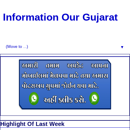
Information Our Gujarat
G.K, CURAANT AFFARIS, BHARATI, RESULT, USEFUL
NEWS
▼
Highlight Of Last Week