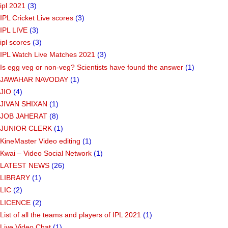
ipl 2021
(3)
IPL Cricket Live scores
(3)
IPL LIVE
(3)
ipl scores
(3)
IPL Watch Live Matches 2021
(3)
Is egg veg or non-veg? Scientists have found the answer
(1)
JAWAHAR NAVODAY
(1)
JIO
(4)
JIVAN SHIXAN
(1)
JOB JAHERAT
(8)
JUNIOR CLERK
(1)
KineMaster Video editing
(1)
Kwai – Video Social Network
(1)
LATEST NEWS
(26)
LIBRARY
(1)
LIC
(2)
LICENCE
(2)
List of all the teams and players of IPL 2021
(1)
Live Video Chat
(1)