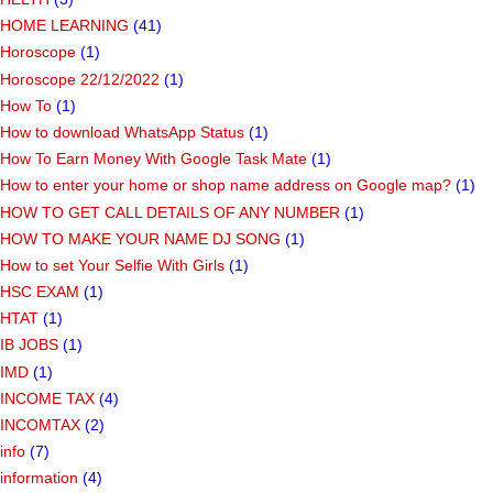
HOME LEARNING
(41)
Horoscope
(1)
Horoscope 22/12/2022
(1)
How To
(1)
How to download WhatsApp Status
(1)
How To Earn Money With Google Task Mate
(1)
How to enter your home or shop name address on Google map?
(1)
HOW TO GET CALL DETAILS OF ANY NUMBER
(1)
HOW TO MAKE YOUR NAME DJ SONG
(1)
How to set Your Selfie With Girls
(1)
HSC EXAM
(1)
HTAT
(1)
IB JOBS
(1)
IMD
(1)
INCOME TAX
(4)
INCOMTAX
(2)
info
(7)
information
(4)