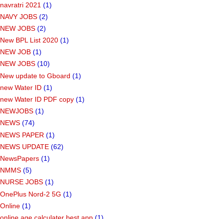
navratri 2021
(1)
NAVY JOBS
(2)
NEW JOBS
(2)
New BPL List 2020
(1)
NEW JOB
(1)
NEW JOBS
(10)
New update to Gboard
(1)
new Water ID
(1)
new Water ID PDF copy
(1)
NEWJOBS
(1)
NEWS
(74)
NEWS PAPER
(1)
NEWS UPDATE
(62)
NewsPapers
(1)
NMMS
(5)
NURSE JOBS
(1)
OnePlus Nord-2 5G
(1)
Online
(1)
online age calculater best app
(1)