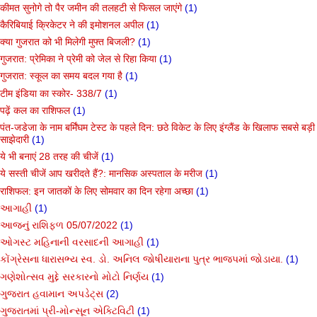
कीमत सुनोगे तो पैर जमीन की तलहटी से फिसल जाएंगे
(1)
कैरिबियाई क्रिकेटर ने की इमोशनल अपील
(1)
क्या गुजरात को भी मिलेगी मुफ्त बिजली?
(1)
गुजरात: प्रेमिका ने प्रेमी को जेल से रिहा किया
(1)
गुजरात: स्कूल का समय बदल गया है
(1)
टीम इंडिया का स्कोर- 338/7
(1)
पढ़ें कल का राशिफल
(1)
पंत-जडेजा के नाम बर्मिंघम टेस्ट के पहले दिन: छठे विकेट के लिए इंग्लैंड के खिलाफ सबसे बड़ी
साझेदारी
(1)
ये भी बनाएं 28 तरह की चीजें
(1)
ये सस्ती चीजें आप खरीदते हैं?: मानसिक अस्पताल के मरीज
(1)
राशिफल: इन जातकों के लिए सोमवार का दिन रहेगा अच्छा
(1)
આગાહી
(1)
આજનું રાશિફળ 05/07/2022
(1)
ઓગસ્ટ મહિનાની વરસાદની આગાહી
(1)
કોંગ્રેસના ધારાસભ્ય સ્વ. ડો. અનિલ જોષીયારાના પુત્ર ભાજપમાં જોડાયા.
(1)
ગણેશોત્સવ મુદ્દે સરકારનો મોટો નિર્ણય
(1)
ગુજરાત હવામાન અપડેટ્સ
(2)
ગુજરાતમાં પ્રી-મોન્સૂન એક્ટિવિટી
(1)