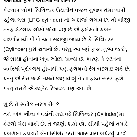
આનાથી ફ્ક્ત અંદાજો જ લાગે છે
કેટલાક લોકો સિલિન્ડર ઉઠાવીને વજન મુજબ તેમાં બાકી
રહેલા ગેસ (LPG cylinder) નો અંદાજો લગાવે છે. તો બીજી
તરફ કેટલાક લોકો એવા પણ છે જે ફ્લેમનો કલર
વાદળીમાંથી પીળો થતાં સમજી જાય છે કે સિલિન્ડર
(Cylinder) પુરો થવાનો છે. પરંતુ આ બધું ફક્ત તુક્કા જ છે,
જે સાચા હોવાના ખૂબ ઓછા ચાન્સ છે. કારણ કે સ્ટવના
બર્નરમાં પ્રોબ્લમ હોવાથી પણ ફ્લેમનો રંગ બદલાઇ શકે છે.
પરંતુ જે રીત અમે તમને જણાવીશું તે ના ફક્ત સરળ હશે
પરંતુ તમને એક્યુરેટ રિજલ્ટ પણ આપશે.
શું છે તે સટીક સરળ રીત?
તમે એક ભીના કપડાંની મદા વડે સિલિન્ડર (Cylinder)માં
કેટલો ગેસ બાકી છે, તે જાણી શકો છો. સૌથી પહેલાં તમારે
પલળેલા કપડાને ગેસ સિલિન્ડરની આસપાસ લપેટવું પડશે