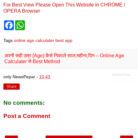
For Best View Please Open This Website In CHROME /
OPERA Browser
F
W
a
h
c
a
e
t
Tags
online age calculater best app
b
s
o
A
o
p
अपनी सही उम्र (age) कैसे निकाले साल,महीना,दिन – Online Age
k
p
Calculater से Best Method
Related Posts
only NewsPepar
-
10:43
Share
No comments:
Post a Comment