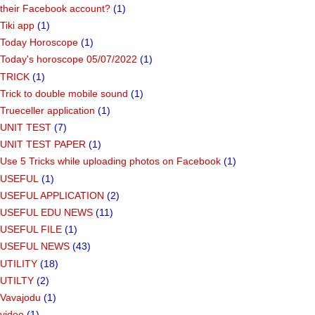
their Facebook account?
(1)
Tiki app
(1)
Today Horoscope
(1)
Today's horoscope 05/07/2022
(1)
TRICK
(1)
Trick to double mobile sound
(1)
Trueceller application
(1)
UNIT TEST
(7)
UNIT TEST PAPER
(1)
Use 5 Tricks while uploading photos on Facebook
(1)
USEFUL
(1)
USEFUL APPLICATION
(2)
USEFUL EDU NEWS
(11)
USEFUL FILE
(1)
USEFUL NEWS
(43)
UTILITY
(18)
UTILTY
(2)
Vavajodu
(1)
video
(1)