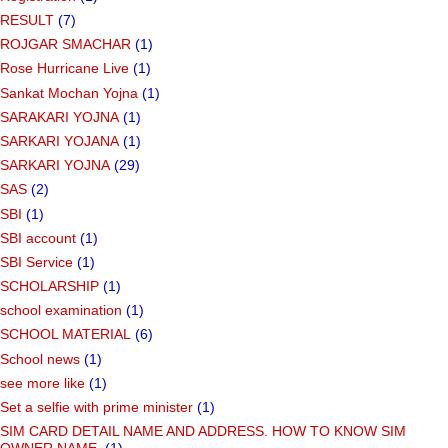
RESULT
(7)
ROJGAR SMACHAR
(1)
Rose Hurricane Live
(1)
Sankat Mochan Yojna
(1)
SARAKARI YOJNA
(1)
SARKARI YOJANA
(1)
SARKARI YOJNA
(29)
SAS
(2)
SBI
(1)
SBI account
(1)
SBI Service
(1)
SCHOLARSHIP
(1)
school examination
(1)
SCHOOL MATERIAL
(6)
School news
(1)
see more like
(1)
Set a selfie with prime minister
(1)
SIM CARD DETAIL NAME AND ADDRESS. HOW TO KNOW SIM