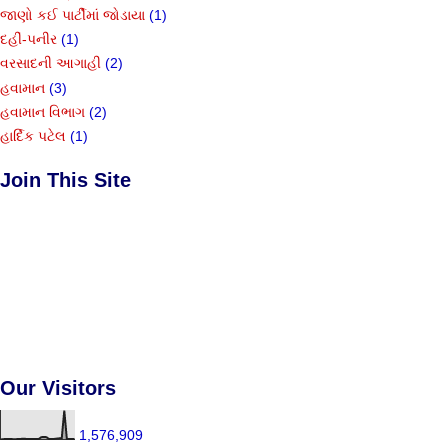
જાણો કઈ પાર્ટીમાં જોડાયા
(1)
દહીં-પનીર
(1)
વરસાદની આગાહી
(2)
હવામાન
(3)
હવામાન વિભાગ
(2)
હાર્દિક પટેલ
(1)
Join This Site
Our Visitors
1,576,909