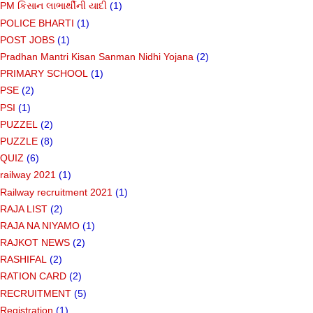
PM કિસાન લાભાર્થીની યાદી
(1)
POLICE BHARTI
(1)
POST JOBS
(1)
Pradhan Mantri Kisan Sanman Nidhi Yojana
(2)
PRIMARY SCHOOL
(1)
PSE
(2)
PSI
(1)
PUZZEL
(2)
PUZZLE
(8)
QUIZ
(6)
railway 2021
(1)
Railway recruitment 2021
(1)
RAJA LIST
(2)
RAJA NA NIYAMO
(1)
RAJKOT NEWS
(2)
RASHIFAL
(2)
RATION CARD
(2)
RECRUITMENT
(5)
Registration
(1)