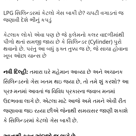
LPG સિલિન્ડરમાં કેટલો ગેસ બાકી છે? ચપટી વગાડતાં જ
જણાવી દેશે ભીનું કપડું
કેટલાક લોકો એવા પણ છે જે ફ્લેમનો કલર વાદળીમાંથી
પીળો થતાં સમજી જાય છે કે સિલિન્ડર (Cylinder) પુરો
થવાનો છે. પરંતુ આ બધું ફક્ત તુક્કા જ છે, જે સાચા હોવાના
ખૂબ ઓછા ચાન્સ છે
નવી દિલ્હી:
તમારા ઘરે મહેમાન આવ્યા છે અને અચાનક
સિલિન્ડરનો ગેસ ખતમ થઇ જયા છે, તો તમે શું કરશો? આ
પ્રશ્ન મનમાં આવતાં જ વિવિધ પ્રકારના જવાબ મનમાં
ઉદભવવા લાગે છે. એટલા માટે આજે અમે તમને એવી રીત
જણાવવા જઇ રહ્યા છીએ જેનાથી સમયસર જાણી શકાશે
કે સિલિન્ડરમાં કેટલો ગેસ બાકી છે.