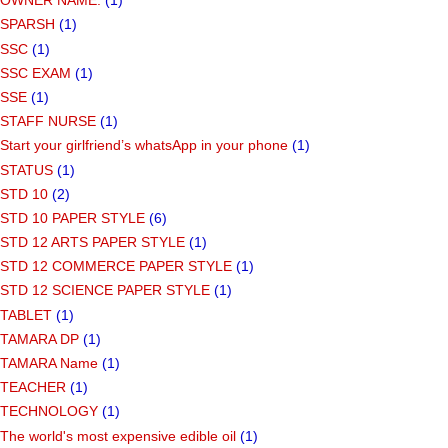
OWNER NAME.
(1)
SPARSH
(1)
SSC
(1)
SSC EXAM
(1)
SSE
(1)
STAFF NURSE
(1)
Start your girlfriend’s whatsApp in your phone
(1)
STATUS
(1)
STD 10
(2)
STD 10 PAPER STYLE
(6)
STD 12 ARTS PAPER STYLE
(1)
STD 12 COMMERCE PAPER STYLE
(1)
STD 12 SCIENCE PAPER STYLE
(1)
TABLET
(1)
TAMARA DP
(1)
TAMARA Name
(1)
TEACHER
(1)
TECHNOLOGY
(1)
The world's most expensive edible oil
(1)