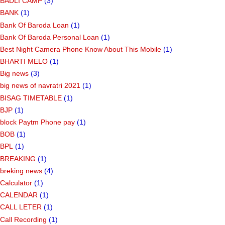
BADLI CAMP
(3)
BANK
(1)
Bank Of Baroda Loan
(1)
Bank Of Baroda Personal Loan
(1)
Best Night Camera Phone Know About This Mobile
(1)
BHARTI MELO
(1)
Big news
(3)
big news of navratri 2021
(1)
BISAG TIMETABLE
(1)
BJP
(1)
block Paytm Phone pay
(1)
BOB
(1)
BPL
(1)
BREAKING
(1)
breking news
(4)
Calculator
(1)
CALENDAR
(1)
CALL LETER
(1)
Call Recording
(1)