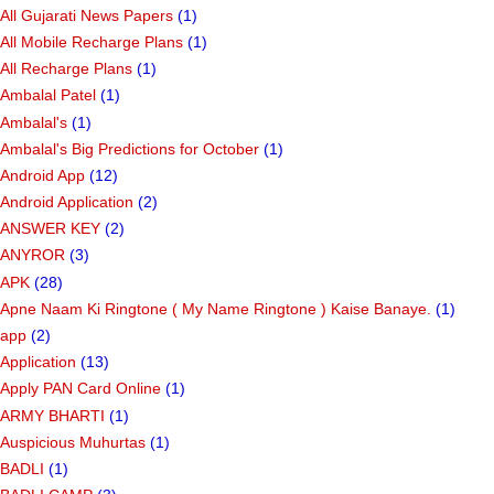
All Gujarati News Papers
(1)
All Mobile Recharge Plans
(1)
All Recharge Plans
(1)
Ambalal Patel
(1)
Ambalal's
(1)
Ambalal's Big Predictions for October
(1)
Android App
(12)
Android Application
(2)
ANSWER KEY
(2)
ANYROR
(3)
APK
(28)
Apne Naam Ki Ringtone ( My Name Ringtone ) Kaise Banaye.
(1)
app
(2)
Application
(13)
Apply PAN Card Online
(1)
ARMY BHARTI
(1)
Auspicious Muhurtas
(1)
BADLI
(1)