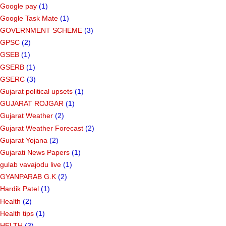
Google pay
(1)
Google Task Mate
(1)
GOVERNMENT SCHEME
(3)
GPSC
(2)
GSEB
(1)
GSERB
(1)
GSERC
(3)
Gujarat political upsets
(1)
GUJARAT ROJGAR
(1)
Gujarat Weather
(2)
Gujarat Weather Forecast
(2)
Gujarat Yojana
(2)
Gujarati News Papers
(1)
gulab vavajodu live
(1)
GYANPARAB G.K
(2)
Hardik Patel
(1)
Health
(2)
Health tips
(1)
HELTH
(3)