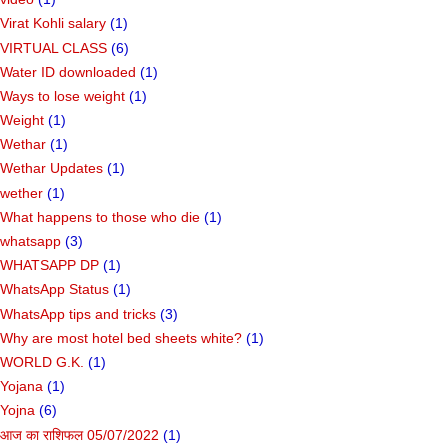
Virat Kohli salary
(1)
VIRTUAL CLASS
(6)
Water ID downloaded
(1)
Ways to lose weight
(1)
Weight
(1)
Wethar
(1)
Wethar Updates
(1)
wether
(1)
What happens to those who die
(1)
whatsapp
(3)
WHATSAPP DP
(1)
WhatsApp Status
(1)
WhatsApp tips and tricks
(3)
Why are most hotel bed sheets white?
(1)
WORLD G.K.
(1)
Yojana
(1)
Yojna
(6)
आज का राशिफल 05/07/2022
(1)