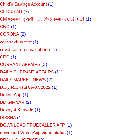
Child's Savings Account
(1)
CIRCULAR
(7)
CM જગનમોહનની માતા વિજયમ્માએ છોડી પાર્ટી
(1)
CNG
(1)
CORONA
(2)
coronavirus test
(1)
covid test on smartphone
(1)
CRC
(1)
CURRANT AFFAIRS
(3)
DAILY CURRANT AFFAIRS
(11)
DAILY MARKET NEWS
(2)
Daily Rashifal 05/07/2022
(1)
Dating App
(1)
DD GIRNAR
(2)
Devayat Khawde
(1)
DIKSHA
(1)
DOWNLOAD TRUECALLER APP
(1)
download WhatsApp video status
(1)