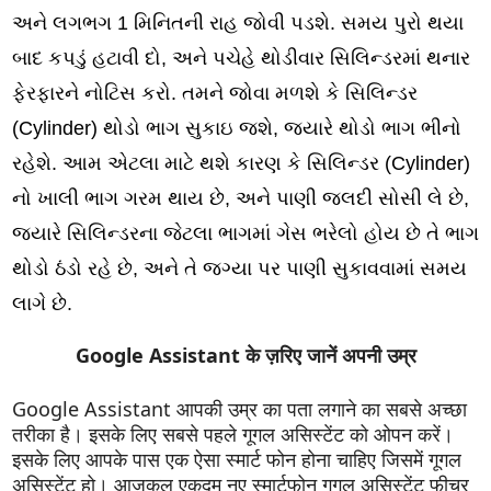
અને લગભગ 1 મિનિતની રાહ જોવી પડશે. સમય પુરો થયા
બાદ કપડું હટાવી દો, અને પચેહે થોડીવાર સિલિન્ડરમાં થનાર
ફેરફારને નોટિસ કરો. તમને જોવા મળશે કે સિલિન્ડર
(Cylinder) થોડો ભાગ સુકાઇ જશે, જ્યારે થોડો ભાગ ભીનો
રહેશે. આમ એટલા માટે થશે કારણ કે સિલિન્ડર (Cylinder)
નો ખાલી ભાગ ગરમ થાય છે, અને પાણી જલદી સોસી લે છે,
જ્યારે સિલિન્ડરના જેટલા ભાગમાં ગેસ ભરેલો હોય છે તે ભાગ
થોડો ઠંડો રહે છે, અને તે જગ્યા પર પાણી સુકાવવામાં સમય
લાગે છે.
Google Assistant के ज़रिए जानें अपनी उम्र
Google Assistant आपकी उम्र का पता लगाने का सबसे अच्छा
तरीका है। इसके लिए सबसे पहले गूगल असिस्टेंट को ओपन करें।
इसके लिए आपके पास एक ऐसा स्मार्ट फोन होना चाहिए जिसमें गूगल
असिस्टेंट हो। आजकल एकदम नए स्मार्टफोन गूगल असिस्टेंट फीचर